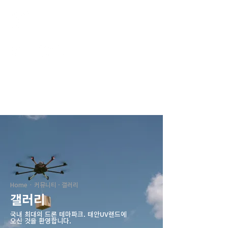
태안UV랜드
Home · 커뮤니티 · 갤러리
갤러리
국내 최대의 드론 테마파크. ​태안UV랜드에
오신 것을 환영합니다.