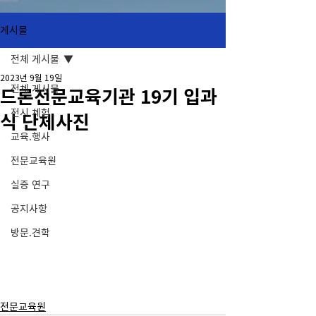
게시물
전체 게시물
2023년 9월 19일
전체 게시물
드론전문교육기관 19기 입과
전시.체험
식 단체사진
교육.행사
전문교육원
실증 연구
공지사항
방문.견학
전문교육원