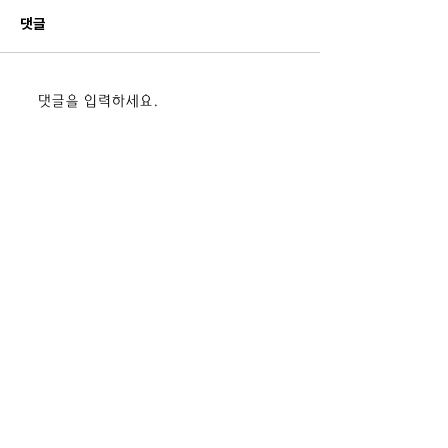
댓글
드론 전문교육기관 42기 입
드론 전문교육기관
댓글을 입력하세요.
과식 단체사진
과식 단체사진