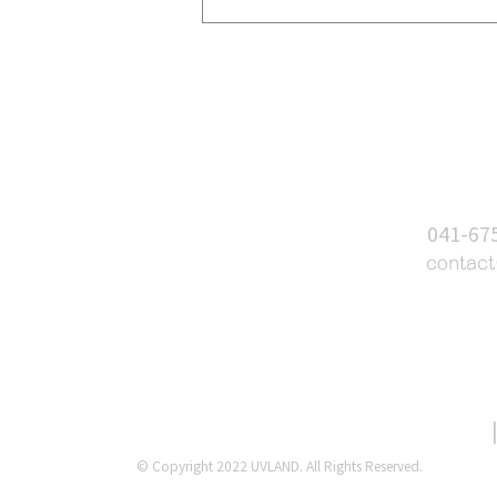
드론 전문교육기관 43기 입과식
단체사진
문의하
T
041-67
E
contac
태안UV랜드
개관안
개관시간
© Copyright 2022 UVLAND. All Rights Reserved.