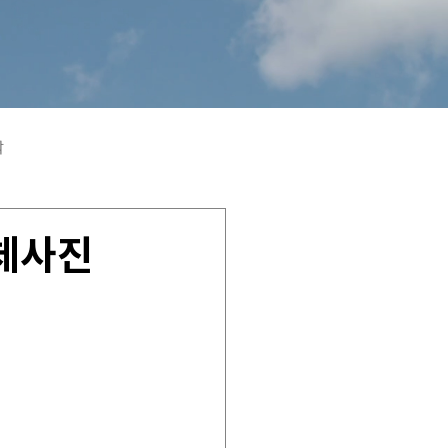
학
단체사진