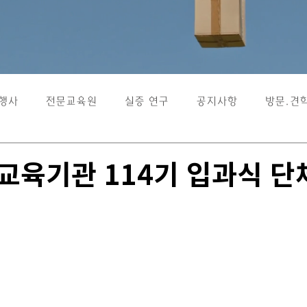
행사
전문교육원
실증 연구
공지사항
방문.견
교육기관 114기 입과식 