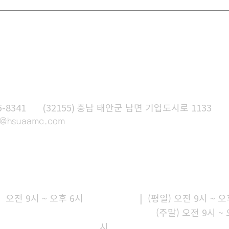
드론 전문교육기관 42기 입과식
드론
단체사진
단체
기
5-8341
A
(32155) 충남 태안군 남면 기업도시로 1133
t@hsuaamc
.com
내
시설이용안내
| 오전 9시 ~ 오후 6시
이용시간
| (평일) 오전 9시 ~ 오
(주말) 오전 9시 ~ 오
시