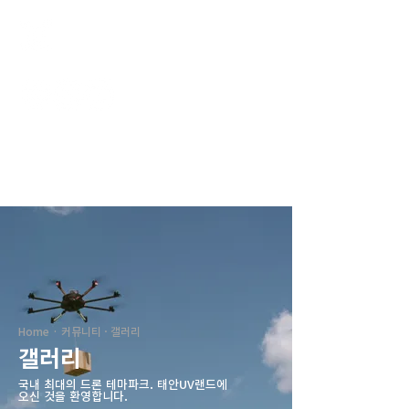
태안UV랜드
Home · 커뮤니티 · 갤러리
갤러리
국내 최대의 드론 테마파크. ​태안UV랜드에
오신 것을 환영합니다.