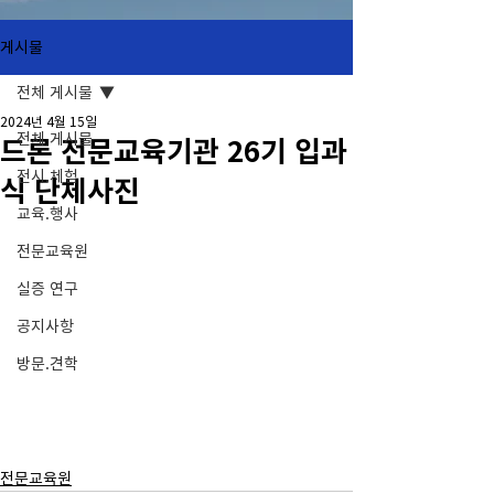
게시물
전체 게시물
2024년 4월 15일
전체 게시물
드론 전문교육기관 26기 입과
전시.체험
식 단체사진
교육.행사
전문교육원
실증 연구
공지사항
방문.견학
전문교육원