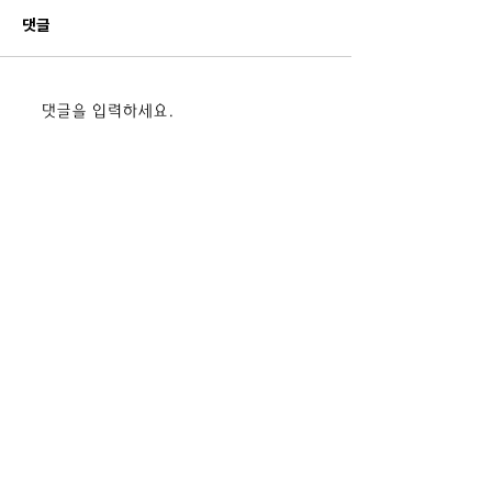
댓글
드론 전문교육기관 42기 입
드론 전문교육기관
댓글을 입력하세요.
과식 단체사진
과식 단체사진