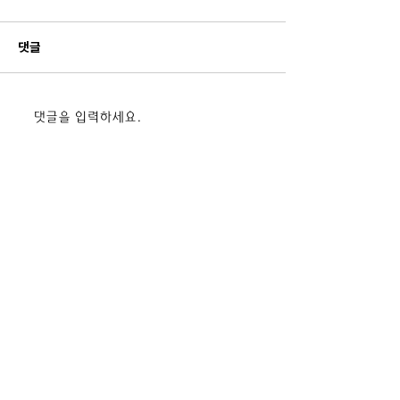
댓글
드론 전문교육기관 42기 입
드론 전문교육기관
댓글을 입력하세요.
과식 단체사진
과식 단체사진