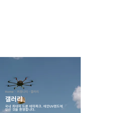
태안UV랜드
Home · 커뮤니티 · 갤러리
갤러리
국내 최대의 드론 테마파크. ​태안UV랜드에
오신 것을 환영합니다.