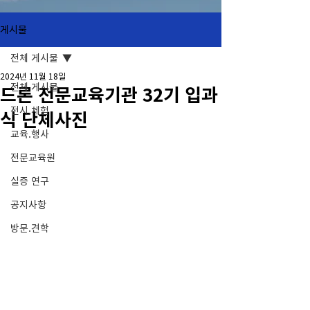
게시물
전체 게시물
2024년 11월 18일
전체 게시물
드론 전문교육기관 32기 입과
전시.체험
식 단체사진
교육.행사
전문교육원
실증 연구
공지사항
방문.견학