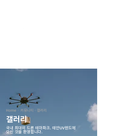
태안UV랜드
Home · 커뮤니티 · 갤러리
갤러리
국내 최대의 드론 테마파크. ​태안UV랜드에
오신 것을 환영합니다.