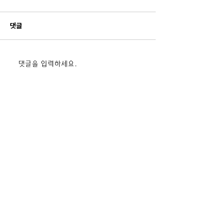
댓글
드론 전문교육기관 42기 입
드론 전문교육기관
댓글을 입력하세요.
과식 단체사진
과식 단체사진