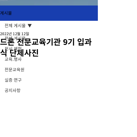
게시물
전체 게시물
2022년 12월 12일
전체 게시물
드론 전문교육기관 9기 입과
전시.체험
식 단체사진
교육.행사
전문교육원
실증 연구
공지사항