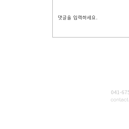
댓글을 입력하세요.
[혁신융합대학사업COSS]
2026 항공드론 컨소시엄 연합
관숙비행(경북대/연암공대/인
하대/항공대/한서대)
문의하
T
041-67
E
contac
태안UV랜드