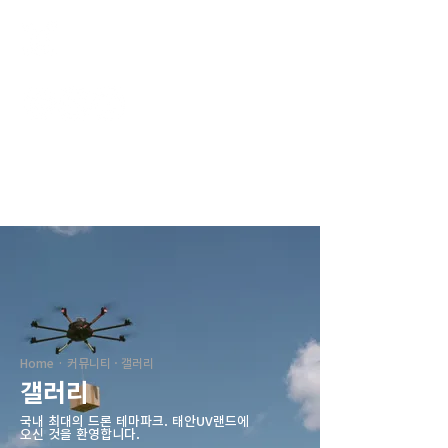
태안UV랜드
Home · 커뮤니티 · 갤러리
갤러리
국내 최대의 드론 테마파크. ​태안UV랜드에
오신 것을 환영합니다.