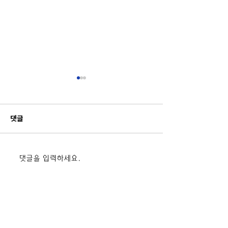
댓글
2026 태안군 유소년 드론
[7/7] 해미초 
댓글을 입력하세요.
플라이 캠프
정보 실전 상용 조
육_한서대글로컬
커사업부)