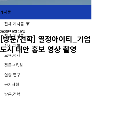
게시물
전체 게시물
2025년 9월 19일
전체 게시물
[방문/견학] 열정아이티_기업
전시.체험
도시 태안 홍보 영상 촬영
교육.행사
전문교육원
실증 연구
공지사항
방문.견학