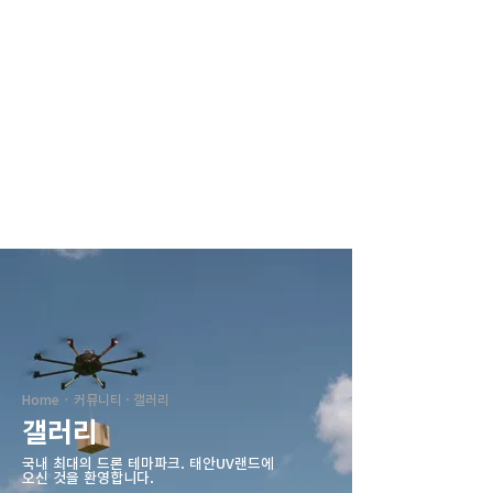
태안UV랜드
Home · 커뮤니티 · 갤러리
갤러리
국내 최대의 드론 테마파크. ​태안UV랜드에
오신 것을 환영합니다.