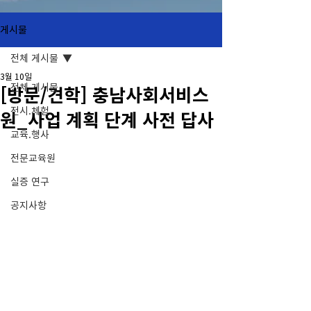
게시물
전체 게시물
3월 10일
전체 게시물
[방문/견학] 충남사회서비스
전시.체험
원_사업 계획 단계 사전 답사
교육.행사
전문교육원
실증 연구
공지사항