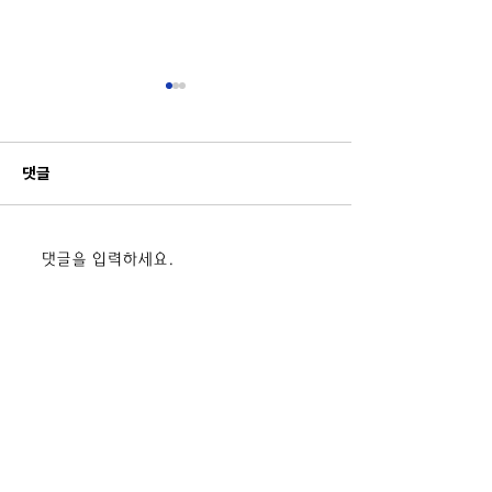
댓글
[7/7] 해미초 드론활용 후속
[7/6] 해미초 
댓글을 입력하세요.
정보 실전 상용 조종 실습 교
정보 실전 상용 조
육_한서대글로컬사업단(앵
육_한서대글로컬
커사업부)
커사업부)