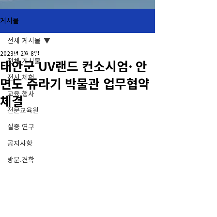
게시물
전체 게시물
2023년 2월 8일
전체 게시물
태안군 UV랜드 컨소시엄· 안
전시.체험
면도 쥬라기 박물관 업무협약
교육.행사
체결
전문교육원
실증 연구
공지사항
방문.견학