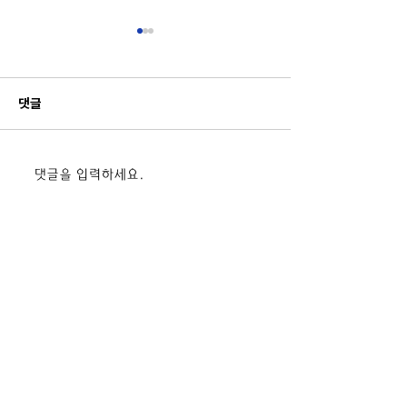
댓글
2026 태안군 유소년 드론
[7/7] 해미초 
댓글을 입력하세요.
플라이 캠프
정보 실전 상용 조
육_한서대글로컬
커사업부)