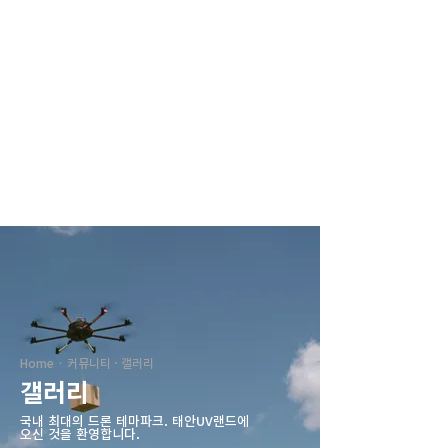
태안UV랜드
Home · 커뮤니티 · 갤러리
갤러리
국내 최대의 드론 테마파크. ​태안UV랜드에
오신 것을 환영합니다.