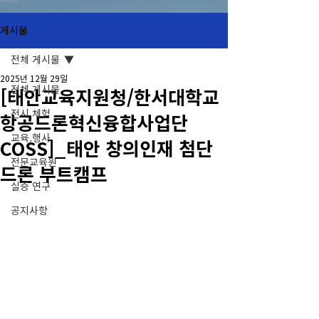
게시물
전체 게시물
2025년 12월 29일
전체 게시물
[태안교육지원청/한서대학교
전시.체험
항공드론혁신융합사업단
교육.행사
COSS]_태안 창의인재 첨단
전문교육원
드론 부트캠프
실증 연구
공지사항