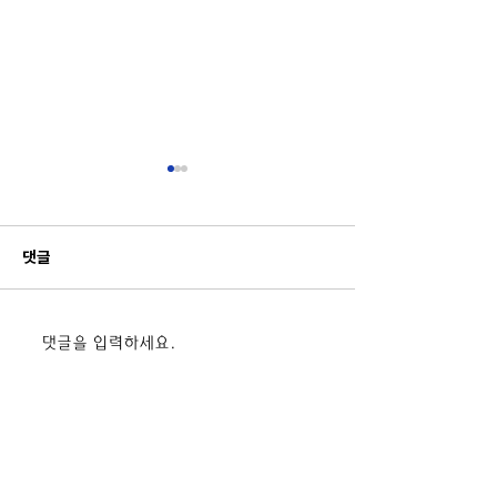
댓글
2026. 상상이룸 나눔 마당
2026 마을과 함
댓글을 입력하세요.
진로체험박람회