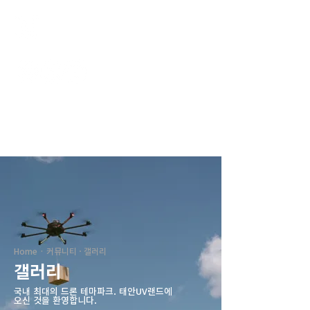
태안UV랜드
Home · 커뮤니티 · 갤러리
갤러리
국내 최대의 드론 테마파크. ​태안UV랜드에
오신 것을 환영합니다.