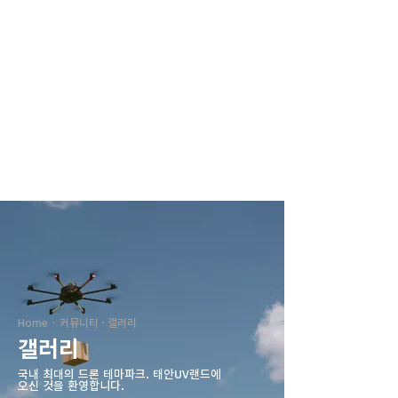
태안UV랜드
Home · 커뮤니티 · 갤러리
갤러리
국내 최대의 드론 테마파크. ​태안UV랜드에
오신 것을 환영합니다.