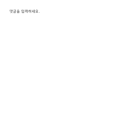
2026 태안군 유소년 드론
[7/7] 해미초 
댓글을 입력하세요.
플라이 캠프
정보 실전 상용 조
육_한서대글로컬
커사업부)