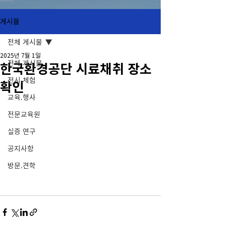
게시물
전체 게시물
2025년 7월 1일
전체 게시물
한국환경공단 시료채취 장소
전시.체험
확인
교육.행사
전문교육원
실증 연구
공지사항
방문.견학