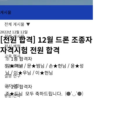
게시물
전체 게시물
2022년 12월 12일
전체 게시물
[전원 합격] 12월 드론 조종자
전시.체험
자격시험 전원 합격
교육.행사
※ 1종 합격자 
김★혁님 / 문★범님 / 손★현님 / 윤★성
전문교육원
님 / 이★우님 / 이★현님 
실증 연구
공지사항
※ 2종 합격자 
조★도님  모두 축하드립니다. 
 (●'◡'●)
방문.견학