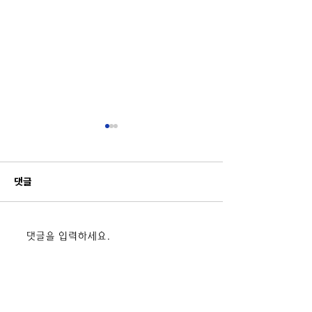
댓글
2026 태안군 유소년 드론
[7/7] 해미초 
댓글을 입력하세요.
플라이 캠프
정보 실전 상용 조
육_한서대글로컬
커사업부)