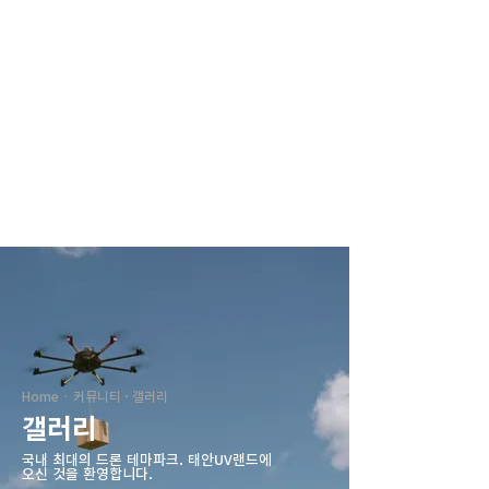
태안UV랜드
Home · 커뮤니티 · 갤러리
갤러리
국내 최대의 드론 테마파크. ​태안UV랜드에
오신 것을 환영합니다.