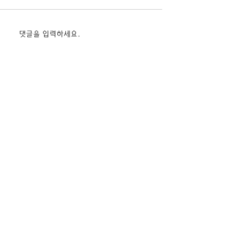
2026. 상상이룸 나눔 마당
2026 마을과 함
댓글을 입력하세요.
진로체험박람회