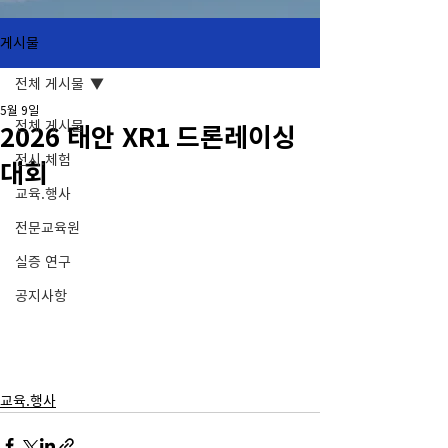
게시물
전체 게시물
5월 9일
전체 게시물
2026 태안 XR1 드론레이싱
전시.체험
대회
교육.행사
전문교육원
실증 연구
공지사항
교육.행사