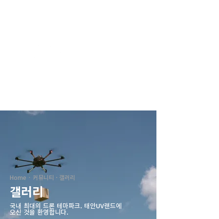
태안UV랜드
Home · 커뮤니티 · 갤러리
갤러리
국내 최대의 드론 테마파크. ​태안UV랜드에
오신 것을 환영합니다.