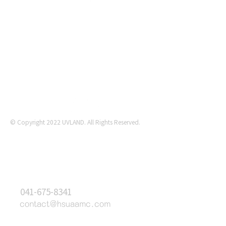
태안UV랜드
© Copyright 2022 UVLAND. All Rights Reserved.
문의하기
T
041-675-8341
E
contact@hsuaamc
.com