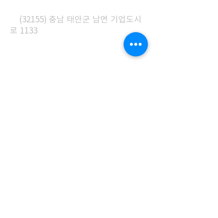
A
(32155) 충남 태안군 남면 기업도시
로 1133
시설이용안내
이용시간
| (평일) 오전 9시 ~ 오후 6시
(주말) 오전 9시 ~ 오후 5시
개관안내
개관시간
| 오전 9시 ~ 오후 6
시