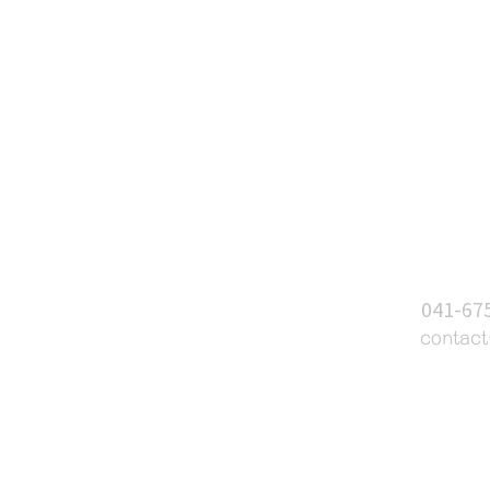
문의하
T
041-67
E
contac
태안UV랜드
개관안