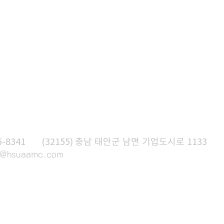
기
5-8341
A
(32155) 충남 태안군 남면 기업도시로 1133
t@hsuaamc
.com
내
시설이용안내