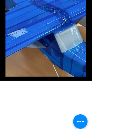
태안UV랜드